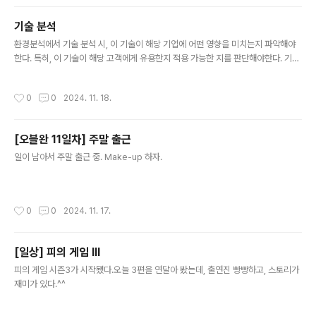
기술 분석
글 내용
환경분석에서 기술 분석 시, 이 기술이 해당 기업에 어떤 영향을 미치는지 파악해야
한다. 특히, 이 기술이 해당 고객에게 유용한지 적용 가능한 지를 판단해야한다. 기술
의 풀은 가트너나, 국내 정보화 관련 사이트에서 찾을 수 있다. 평가 기준은 정해진 건
없지만, 기술의 적합성, 도입 가능성을 기준으로 기술을 평가하기도 한다.
작성시간
0
0
2024. 11. 18.
[오블완 11일차] 주말 출근
글 내용
일이 남아서 주말 출근 중. Make-up 하자.
작성시간
0
0
2024. 11. 17.
[일상] 피의 게임 III
글 내용
피의 게임 시즌3가 시작됐다.오늘 3편을 연달아 봤는데, 출연진 빵빵하고, 스토리가
재미가 있다.^^