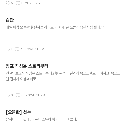
작성시간
5
1
2025. 2. 6.
조방지영상 AI마이크로세그멘테이션신뢰판단용데이터제
공포인트(PIP)정책결정지점(PDP)AI 기반 악성파일 탐지
생체수기서명인증기술인프라 계정 관리신뢰도평가시스템
습관
1지니언스OOO 2파이
글 내용
매일 아침 오블완 챌린지를 하다보니, 짧게 글 쓰는게 습관처럼 됐다.^^
오링크 OOO 3지란지교
시큐리티OO O 4윈스
O 5이글루코퍼레이
션 O 6SGA솔루션
작성시간
1
2
2024. 11. 29.
즈OO O O 7모니터랩O
OO 8안랩 OO
9수산아이앤티 O
장표 작성은 스토리부터
10시큐어링크 O
글 내용
컨설팀보고서 작성은 스토리부터.현황분석의 결과가 목표모델로 이어지고, 목표모
..
델 결과가 이행과제로.
작성시간
0
2
2024. 11. 28.
[오블완] 첫눈
글 내용
밤사이 눈이 왔네. 나무에 소복히 쌓인 눈이 이쁘네.