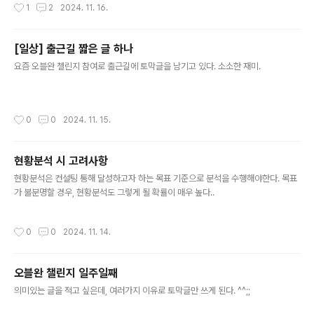
작성시간
1
2
2024. 11. 16.
[일상] 출근길 짧은 글 하나
글 내용
요즘 오블완 첼린지 참여로 출근길에 토막글을 남기고 있다. 소소한 재미.
작성시간
0
0
2024. 11. 15.
현황분석 시 고려사항
글 내용
현황분석은 컨설팅 통해 달성하고자 하는 목표 기준으로 분석을 수행해야한다. 목표
가 불분명할 경우, 현황분석도 그렇게 될 확률이 매우 높다..
작성시간
0
0
2024. 11. 14.
오블완 챌린지 일주일째
글 내용
의미있는 글을 적고 싶은데, 여러가지 이유로 토막글만 쓰게 된다. ^^;;