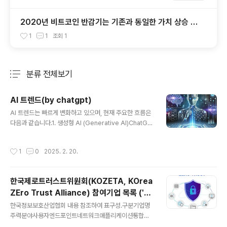
2020년 비트코인 반감기는 기존과 동일한 가치 상승 패
턴을 보일까? Nope!
1
1
조회
1
분류 전체보기
주요 글 목록
AI 트렌드(by chatgpt)
글 내용
AI 트렌드는 빠르게 변화하고 있으며, 현재 주요한 흐름은
다음과 같습니다.1. 생성형 AI (Generative AI)ChatGP
T, Claude, Gemini 같은 대형 언어 모델(LLM)의 발전.
텍스트뿐만 아니라 이미지, 음악, 영상까지 생성 가능.기업
작성시간
1
0
2025. 2. 20.
에서는 고객 서비스, 콘텐츠 제작, 소프트웨어 개발 등에 활
용.2. 멀티모달 AI텍스트, 이미지, 음성, 영상 등 다양한 입
력을 동시에 이해하고 처리하는 기술.예: GPT-4V(비전
한국제로트러스트위원회(KOZETA, KOrea
기능 추가), Gemini, OpenAI Sora(영상 생성 AI).3. AI
ZEro Trust Alliance) 참여기업 목록 ('2
와 자동화 (AI-driven Automation)RPA(Robotic Pro
글 내용
5.1월 기준)
cess Automation) + AI 결합으로 업무 자동화 가속화.
한국정보보호산업협회 내용 참조하여 표구성.구분기업명
코드 작성, 데이터 분석, 보고서 생성 등의 자동화..
주력분야사용자엔드포인트네트워크애플리케이션통합보
안관제데이터시스템소프트웨어 공급망 보안전자문서위변