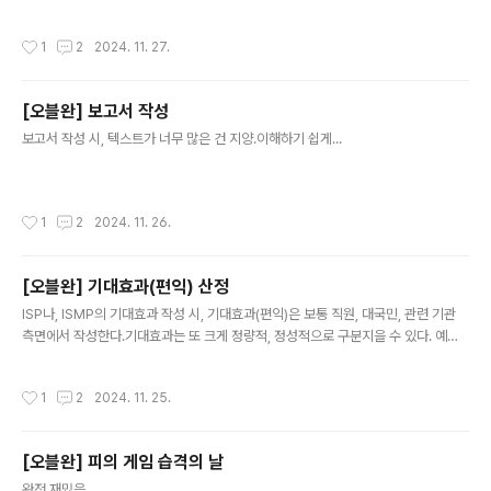
작성시간
1
2
2024. 11. 27.
[오블완] 보고서 작성
글 내용
보고서 작성 시, 텍스트가 너무 많은 건 지양.이해하기 쉽게...
작성시간
1
2
2024. 11. 26.
[오블완] 기대효과(편익) 산정
글 내용
ISP나, ISMP의 기대효과 작성 시, 기대효과(편익)은 보통 직원, 대국민, 관련 기관
측면에서 작성한다.기대효과는 또 크게 정량적, 정성적으로 구분지을 수 있다. 예를
들어, 시스템 구축으로 예상되는 업무효율성 향상, 비용 절감 등의 정량적 기대효과
와 만족도 향상 등 정성적 기대효과가 있다.
작성시간
1
2
2024. 11. 25.
[오블완] 피의 게임 습격의 날
글 내용
완전 재밌음.