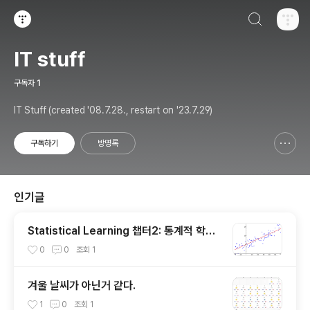
검색하기
티스토리
IT stuff
구독자
1
IT Stuff (created '08.7.28., restart on '23.7.29)
구독하기
방명록
신고하기 레이어
열기
인기글
Statistical Learning 챕터2: 통계적 학습
개요 수강노트(강의수강 진행: 8%)
0
0
조회
1
겨울 날씨가 아닌거 같다.
1
0
조회
1