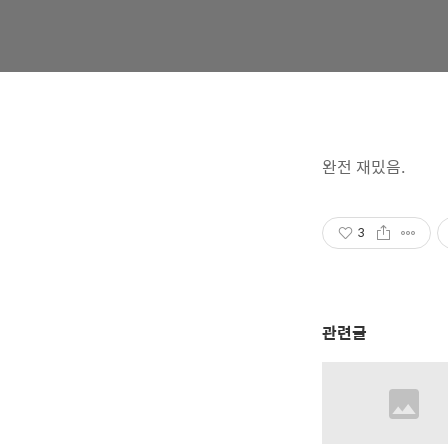
완전 재밌음.
3
관련글