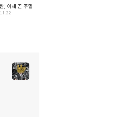
완] 이제 곧 주말
11.22