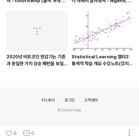
자 - colorRamp (출처: R내 s
더 자세히 알아보자 - legend, a
wirl package)
bline! (출처: R내 swirl packa
ge)
2020년 비트코인 반감기는 기존
Statistical Learning 챕터2:
과 동일한 가치 상승 패턴을 보일
통계적 학습 개요 수강노트(강의
까? Nope!
수강 진행: 8%)
의안내
티스토리
로그인
고객센터
© Daum Corp.
0
0