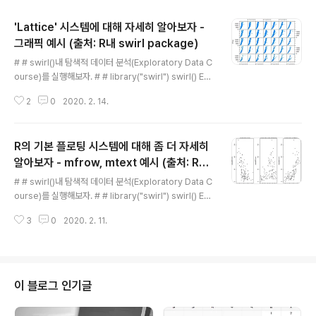
'Lattice' 시스템에 대해 자세히 알아보자 -
그래픽 예시 (출처: R내 swirl package)
글 내용
# # swirl()내 탐색적 데이터 분석(Exploratory Data C
ourse)를 실행해보자. # # library("swirl") swirl() Exp
loratory Graphs 과정에서 6번 플로팅 시스템(6. Latti
2
0
2020. 2. 14.
ce Plotting System)을 선택한다. 탐색적 분석 과정의
여섰번째 섹션: 'Lattice' 시스템 - 그래픽 예시(요약) - g
gplot2내의 diamonds 데이터를 통해 xyplot 그래프
R의 기본 플로팅 시스템에 대해 좀 더 자세히
표현 예시를 살펴본다. 그래픽 예시 ggplot2에 담긴 dia
monds 데이터를 통해 Lattice 그래프를 확인해보자. >
알아보자 - mfrow, mtext 예시 (출처: R내
글 내용
str(diamonds) # diamonds 데이터의 구성을 살펴보
swirl package)
# # swirl()내 탐색적 데이터 분석(Exploratory Data C
자 > table(diamonds$color) # diamonds 데이터의
ourse)를 실행해보자. # # library("swirl") swirl() Exp
칼라를 살..
loratory Graphs 과정에서 5번 플로팅 시스템(5. Base
3
0
2020. 2. 11.
Plotting System)을 선택한다. 탐색적 분석 과정의 다섯
번째 섹션: 기본 플로팅 시스템 - par의 mfrow(요약) mfr
ow를 통해 그래프 표시 방법을 세팅한다. mfrow 값 변경
을 통한 그래프 표시 변경 예시 par(mfrow = c(1,2)) #
행 1나에 그래프 2개를 표시하도록 세팅한다. plot(airqu
이 블로그 인기글
ality$Wind, airquality$Ozone, main = "Ozone an
d Wind") # 그래프 1개를 그린다. plot(airqualit..