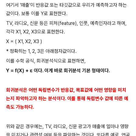
여기서
'
매출
'
이 반응값 또는 타깃값으로 우리가 예측하고자 하는
값이다
.
보통 이를
Y
로 표현한다
.
TV,
라디오
,
신문 등은 피처
(feature),
인풋
,
예측인자라고 하며
,
각각
X1, X2, X3
으로 표현한다
.
X = ( X1, X2, X3 )
*
정확히는
1, 2, 3
은 아래첨자값이다
.
이를 수학 공식
,
회귀분석식으로 표현하면
,
Y = f(X) + ε
이다
.
이게 바로 회귀분석 기본 형태이다
.
회귀분석은 어떤 독립변수가 반응값
,
목표값에 어떤 영향을 미치
는지 파악하고자 하는 분석이다
.
이를 통해 독립변수 값에 따른 예
측도 가능하다
.
위와 같은 경우에는
, TV,
라디오
,
신문 광고가 매출에 얼마나 영향
을 미치거나 관련성 여부 등을 파악하는 것이다
.
또다른 예로
,
연공