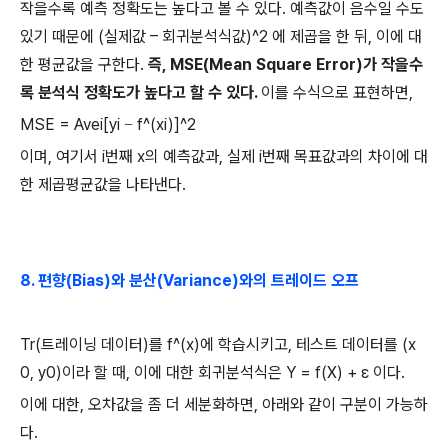
작을수록 예측 정확도는 높다고 볼 수 있다.
예측값이 음수일 수도
있기 때문에
(
실제값
–
회귀분석식값
)^2
에 제곱을 한 뒤
,
이에 대
한 평균값을 구한다
.
즉
, MSE(Mean Square Error)
가 작을수
록 분석식 정확도가 높다고 할 수 있다
.
이를 수식으로 표현하면
,
MSE = Avei[yi
f^(xi)]^2
−
이며
,
여기서
i
번째
x
의 예측값과
,
실제
i
번째 목표값과의 차이에 대
한 제곱평균값을 나타낸다
.
8.
편향
(Bias)
와 분산
(Variance)
와의 트레이드 오프
Tr(
트레이닝 데이터
)
를
f^(x)
에 학습시키고
,
테스트 데이터를
(x
0, y0)
이라 할 때
,
이에 대한 회귀분석식은
Y = f(X) + ε
이다
.
이에 대한
,
오차값을 좀 더 세분화하면
,
아래와 같이 구분이 가능하
다
.