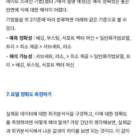
레이트 스파인 기법
(
챕터
7
에서 설명 예정
)
은 예측 정확성은 높은
반면에 식에 대한 해석이 어렵다
.
기법들을 위
2
기준에 따라 분류하면 아래와 같은 기준으로 볼 수
있다
.
-
예측 정확성
:
배깅
,
부스팅
,
서포트 벡터 머신
>
일반화가법모델
,
트리
>
최소 제곱
>
서브세트
,
라소
-
해석 가능성
:
서브세트
,
라소
, >
최소 제곱
>
일반화가법모델
,
트
리
>
배깅
,
부스팅
,
서포트 벡터 머신
7.
모델 정확도 측정하기
실제로 데이터에 대한 회귀분석식을 구성하고
,
이에 대한 정확도
를 측정하려면 어떻게 해야 할까
?
가장 간단히 생각해보면
,
실제값
과 회귀분석식에서 나온 값과의 차이를 보면 되는 것이다
. 이 값이