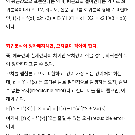
의 평균값으로 표현한다는 의미
,
평균으로 돌아간다는 의미로 회
귀분석이다
!)
위
TV,
라디오
,
신문 광고를 회귀분석 형태로 표현하
면
, f(x) = f(x1; x2; x3) = E(Y | X1 = x1 | X2 = x2 | X3 = x3)
이다
.
회귀분석이 정확해지려면
,
오차값이 작아야 한다
.
즉
,
예측값과 실제값과의 차이인 오차값이 작을 경우
,
회귀분석 식
이 정확하다고 볼 수 있다
.
오차를 엡실론
ε
으로 표현하고
값이 가장 작은 값이어야 하는
데
,
ε
= Y - f(x)
는 또다른 말로 필연적으로 발생하는 오차
,
줄일
수 없는 오차
(irreducible error)
라고 한다
.
이를 좀더 풀으면
,
아
래와 같다
.
E[(Y – f^(X)) |
X = x] = [f(x) – f^(x)]^2 + Var(ε)
여기서
, [f(x) – f^(x)]^2
는 줄일 수 있는 오차
(reducible error)
이며
,