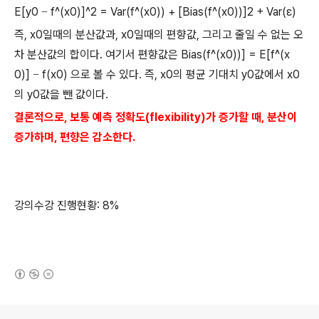
E[y0
f^(x0)]^2 = Var(f^(x0)) + [Bias(f^(x0))]2 + Var(ε)
−
즉
, x0
일때의 분산값과
, x0
일때의 편향값
,
그리고 줄일 수 없는 오
차 분산값의 합이다
.
여기서 편향값은
Bias(f^(x0))] = E[f^(x
0)]
f(x0)
으로 볼 수 있다
.
즉
, x0
의 평균 기대치
y0
값에서
x0
−
의
y0
값을 뺀 값이다
.
결론적으로
,
보통 예측 정확도
(flexibility)
가 증가할 때
,
분산이
증가하며
,
편향은 감소한다
.
강의수강 진행현황
: 8%
(새창열림)
로그 정보