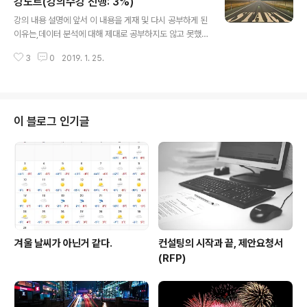
국 타깃(Target)사가 있다. 타깃사는 고객을 "Guest ID
강노트(강의수강 진행: 3%)
글 내용
number"를 통해 관리하며, 고객 행동정보와 인구통계학
강의 내용 설명에 앞서 이 내용을 게재 및 다시 공부하게 된
적 정보를 수집 또는 구매하여 분석한다. 행동정보로 보는
이유는,데이터 분석에 대해 제대로 공부하지도 않고 못했
것은, - 구매 물품 종류 - 신용카드 사용 여부 - 쿠폰 사용
던 점들이 항상 걸렸기 때문이다.이에, 기본부터 다시 시작
여부 - 설문조사 작성 여부 - 환불 요구 여부 ..
3
0
2019. 1. 25.
하려고 한다.궁금한 점이 있으면 댓글로 달아주시면 아는
범위 내에서 답변 및 공유드리겠다.강의 내용을 적절히 재
구성 및 요약한 점을 밝힌다. 스탠포드 Statistical Learni
ng 첫번째 챕터 내용이다. 챕터1 소개1.1 오프닝 인사1.2
예제 및 프레임워크(출처: Statistical Learning, Stanfo
이 블로그 인기글
rd Online Lagunita) 한줄요약Statistical Learning 정
의부터, Statistical Learning을 통해 수행가능한 것들,
지도학습 및 비지도학습에 대한 개요, 분석을 대하는 자세
에 대해..
겨울 날씨가 아닌거 같다.
컨설팅의 시작과 끝, 제안요청서
(RFP)