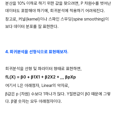
분산을
10%
이하로 하기 위한 값을 찾으려면
, P
차원수를 벗어난
데이터도 포함해야 하기에
,
회귀분석에 적용하기 어려워진다
.
참고로
,
커널
(kernel)
이나 스파인 스무딩
(spine smoothing)
이
보다 데이터 분포를 잘 표현한다
.
4.
회귀분석을 선형식으로 표현해보자
.
회귀분석을 선형 및 파라미터 형태로 표현하면
,
fL(X) = β0 + β1X1 + β2X2 + ,,, βpXp
여기서
L
은 아래첨자
, Linear
의 약자로
,
β
값은
p (
차원
)
수보다
1
하나가 많다
. Y
절편값이
β0
때문에 그렇
다
. β
옆 숫자는 모두 아래첨자이다
.