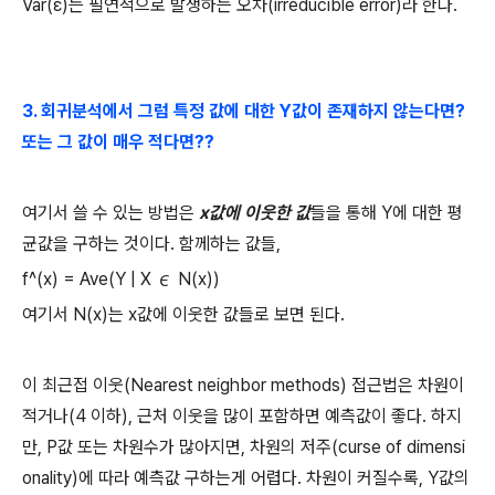
Var(ε)
는 필연적으로 발생하는 오차
(irreducible error)
라 한다
.
3.
회귀분석에서 그럼 특정 값에 대한
Y
값이 존재하지 않는다면
?
또는 그 값이 매우 적다면
??
여기서 쓸 수 있는 방법은
x
값에 이웃한 값
들을 통해
Y
에 대한 평
균값을 구하는 것이다
.
함께하는 값들,
f^(x) = Ave(Y | X
N(x))
∊
여기서
N(x)
는
x
값에 이웃한 값들로 보면 된다
.
이 최근접 이웃
(Nearest neighbor methods)
접근법은 차원이
적거나
(4
이하
),
근처 이웃을 많이 포함하면 예측값이 좋다
.
하지
만
, P
값 또는 차원수가 많아지면
,
차원의 저주
(curse of dimensi
onality)
에 따라 예측값 구하는게 어렵다
.
차원이 커질수록
, Y
값의