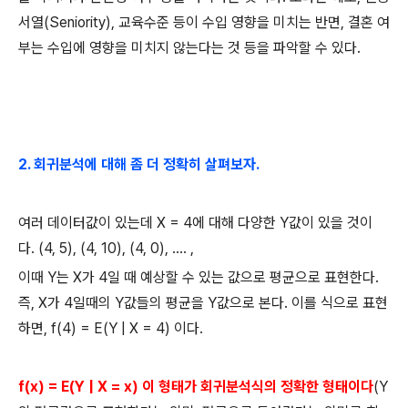
서열
(Seniority),
교육수준 등이 수입 영향을 미치는 반면
,
결혼 여
부는 수입에 영향을 미치지 않는다는 것 등을 파악할 수 있다
.
2.
회귀분석에 대해 좀 더 정확히 살펴보자
.
여러 데이터값이 있는데
X = 4
에 대해 다양한
Y
값이 있을 것이
다
.
(4, 5), (4, 10), (4, 0), .... ,
이때
Y
는
X
가
4
일 때 예상할 수 있는 값으로 평균으로 표현한다
.
즉
, X
가
4
일때의
Y
값들의 평균을
Y
값으로 본다
.
이를 식으로 표현
하면
, f(4) = E(Y | X = 4)
이다
.
f(x) = E(Y | X = x)
이 형태가 회귀분석식의 정확한 형태이다
(Y